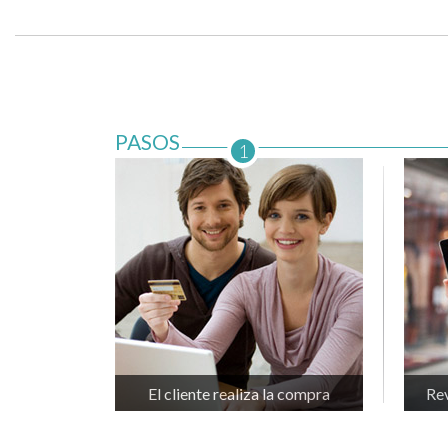
PASOS
1
El cliente realiza la compra
Rev