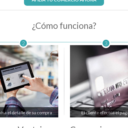
¿Cómo funciona?
2
3
isa el detalle de su compra
El cliente efectúa el pag