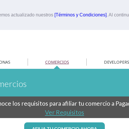
hemos actualizado nuestros
[Términos y Condiciones]
. Al contin
ONAS
COMERCIOS
DEVELOPER
ercios
oce los requisitos para afiliar tu comercio a Paga
Ver Requisitos
AFILIA TU COMERCIO AHORA