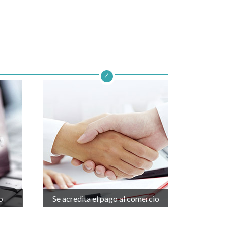
4
o
Se acredita el pago al comercio